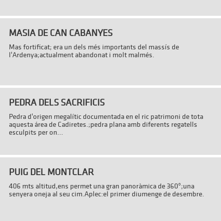
MASIA DE CAN CABANYES
Mas fortificat; era un dels més importants del massís de
l'Ardenya;actualment abandonat i molt malmés.
PEDRA DELS SACRIFICIS
Pedra d'origen megalític documentada en el ric patrimoni de tota
aquesta área de Cadiretes.;pedra plana amb diferents regatells
esculpits per on...
PUIG DEL MONTCLAR
406 mts altitud,ens permet una gran panoràmica de 360º;una
senyera oneja al seu cim.Aplec:el primer diumenge de desembre.