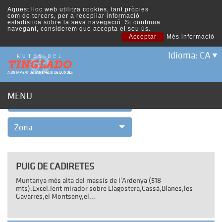
Aquest lloc web utilitza cookies, tant pròpies
com de tercers, per a recopilar informació
estadística sobre la seva navegació. Si continua
navegant, considerem que accepta el seu ús.
Acceptar
Més informació
Idioma: CA
Filtrar per:
MENU
RUTA
Zona
PUIG DE CADIRETES
Muntanya més alta del massís de l'Ardenya (518
mts).Excel.lent mirador sobre Llagostera,Cassà,Blanes,les
Gavarres,el Montseny,el...