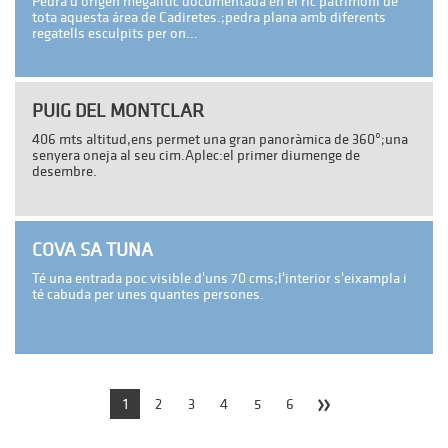
Pedra d'origen megalític documentada en el ric patrimoni de
tota aquesta área de Cadiretes.;pedra plana amb diferents
regatells esculpits per on...
PUIG DEL MONTCLAR
406 mts altitud,ens permet una gran panoràmica de 360º;una
senyera oneja al seu cim.Aplec:el primer diumenge de
desembre.
COVA SA TUNA
Té una entrada poc visible d'uns 70 cms;l'interior s'eixampla i
té cabuda per unes quantes persones.
»
1
2
3
4
5
6