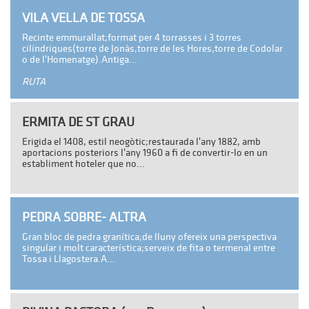
VILA VELLA DE TOSSA
Recinte emmurallat;format per 4 torrasses i 3 torres
cilíndriques(torre de Jonàs,torre de les Hores,torre de Codolar
o de l'Homenatge).Antiga...
RUTA
ERMITA DE ST GRAU
Erigida el 1408, estil neogòtic;restaurada l'any 1882, amb
aportacions posteriors l'any 1960 a fi de convertir-lo en un
establiment hoteler que no...
PEDRA SOBRE- ALTRA
Gran bloc de pedra granítica;de lluny ofereix una perspectiva
singular i molt característica;serveix de fita o termenal entre
Tossa i Llagostera.A...