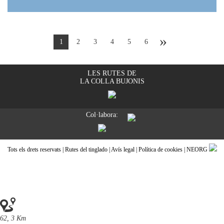
»
1
2
3
4
5
6
LES RUTES DE
LA COLLA BUJONIS
Col·labora:
Tots els drets reservats | Rutes del tinglado |
Avís legal
|
Política de cookies
|
NEORG
62, 3 Km