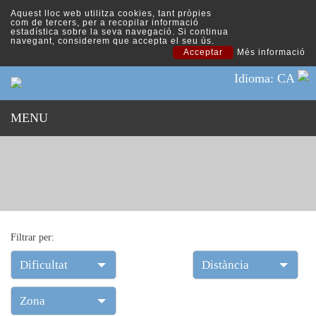
Aquest lloc web utilitza cookies, tant pròpies
com de tercers, per a recopilar informació
estadística sobre la seva navegació. Si continua
navegant, considerem que accepta el seu ús.
Acceptar
Més informació
Idioma: CA
MENU
Filtrar per:
Dificultat
Distància
Zona