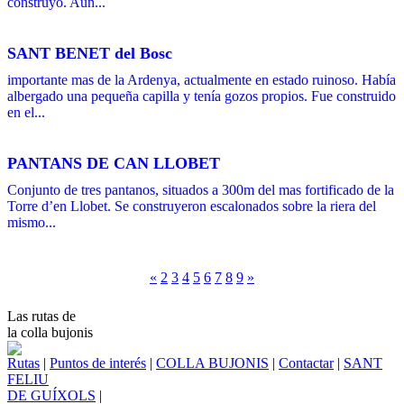
construyó. Aún...
SANT BENET del Bosc
importante mas de la Ardenya, actualmente en estado ruinoso. Había
albergado una pequeña capilla y tenía gozos propios. Fue construido
en el...
PANTANS DE CAN LLOBET
Conjunto de tres pantanos, situados a 300m del mas fortificado de la
Torre d’en Llobet. Se construyeron escalonados sobre la riera del
mismo...
«
2
3
4
5
6
7
8
9
»
Las rutas de
la colla bujonis
Rutas
|
Puntos de interés
|
COLLA BUJONIS
|
Contactar
|
SANT
FELIU
DE GUÍXOLS
|