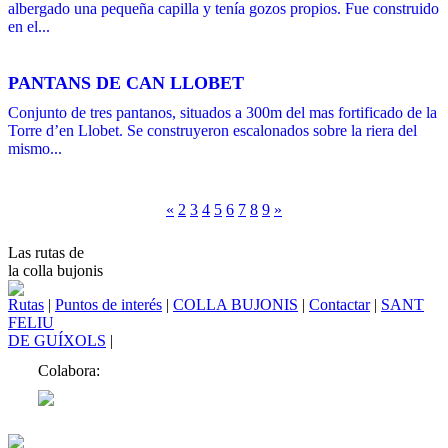
albergado una pequeña capilla y tenía gozos propios. Fue construido
en el...
PANTANS DE CAN LLOBET
Conjunto de tres pantanos, situados a 300m del mas fortificado de la
Torre d’en Llobet. Se construyeron escalonados sobre la riera del
mismo...
«
2
3
4
5
6
7
8
9
»
Las rutas de
la colla bujonis
Rutas
|
Puntos de interés
|
COLLA BUJONIS
|
Contactar
|
SANT
FELIU
DE GUÍXOLS
|
Colabora: