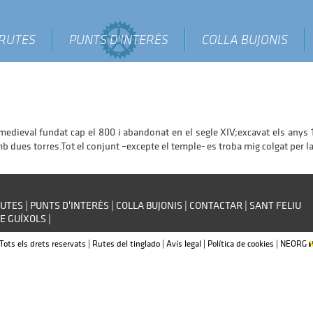
RUTES
PUNTS D'INTERÈS
COLLA BUJONIS
ieval fundat cap el 800 i abandonat en el segle XIV;excavat els anys 1
b dues torres.Tot el conjunt –excepte el temple- es troba mig colgat per la
UTES
|
PUNTS D'INTERÈS
|
COLLA BUJONIS
|
CONTACTAR
|
SANT FELIU
E GUÍXOLS
|
Tots els drets reservats | Rutes del tinglado |
Avís legal
|
Política de cookies
|
NEORG