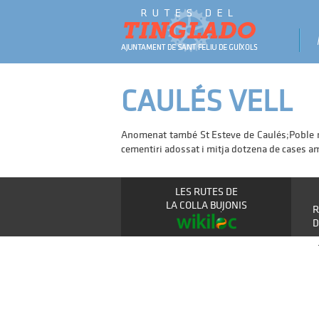
CAULÉS VELL
Anomenat també St Esteve de Caulés;Poble med
cementiri adossat i mitja dotzena de cases am
LES RUTES DE
LA COLLA BUJONIS
R
D