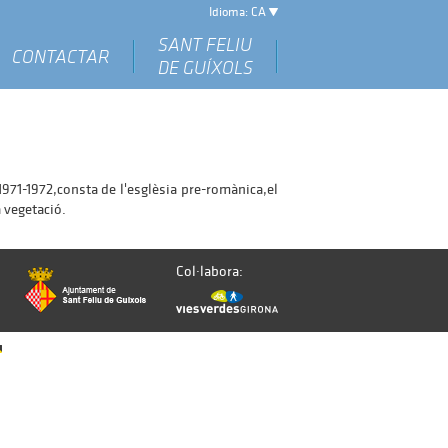
Idioma: CA
SANT FELIU
CONTACTAR
DE GUÍXOLS
971-1972,consta de l'esglèsia pre-romànica,el
 vegetació.
Col·labora: